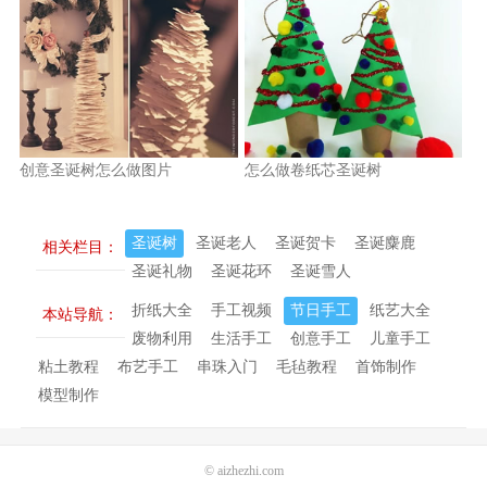
创意圣诞树怎么做图片
怎么做卷纸芯圣诞树
圣诞树
圣诞老人
圣诞贺卡
圣诞麋鹿
相关栏目：
圣诞礼物
圣诞花环
圣诞雪人
折纸大全
手工视频
节日手工
纸艺大全
本站导航：
废物利用
生活手工
创意手工
儿童手工
粘土教程
布艺手工
串珠入门
毛毡教程
首饰制作
模型制作
©
aizhezhi.com