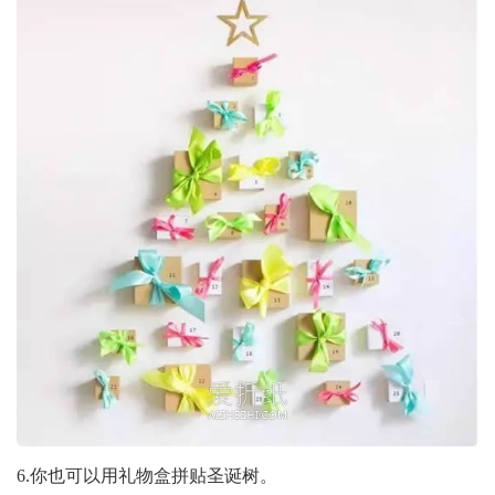
6.你也可以用礼物盒拼贴圣诞树。