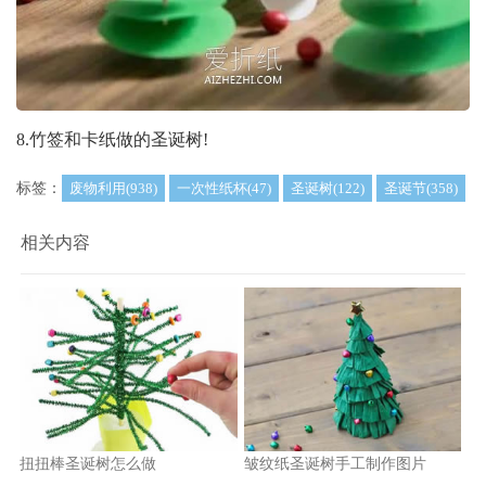
8.竹签和卡纸做的圣诞树!
标签：
废物利用(938)
一次性纸杯(47)
圣诞树(122)
圣诞节(358)
相关内容
扭扭棒圣诞树怎么做
皱纹纸圣诞树手工制作图片