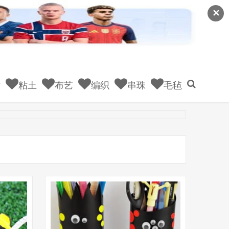
✕
童
粘土
布艺
编织
串珠
毛毡