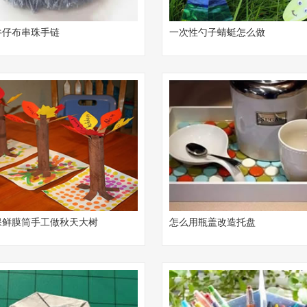
牛仔布串珠手链
一次性勺子蜻蜓怎么做
保鲜膜筒手工做秋天大树
怎么用瓶盖改造托盘