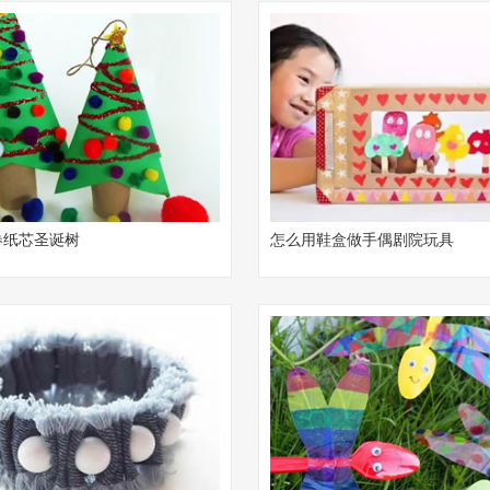
卷纸芯圣诞树
怎么用鞋盒做手偶剧院玩具