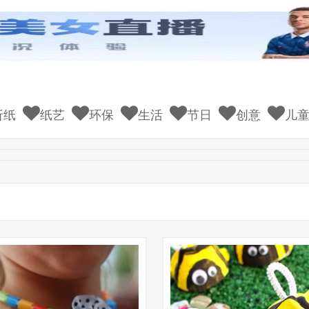
折纸
纸艺
环保
生活
节日
创意
儿