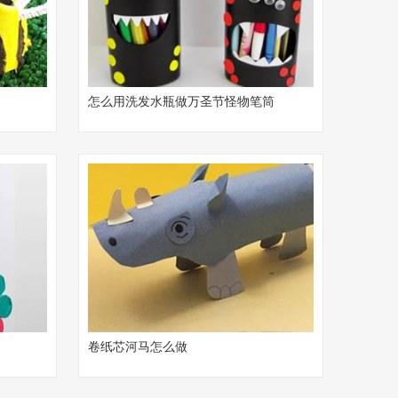
怎么用洗发水瓶做万圣节怪物笔筒
卷纸芯河马怎么做