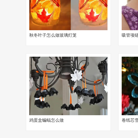
秋冬叶子怎么做玻璃灯笼
吸管项
鸡蛋盒蝙蝠怎么做
卷纸芯