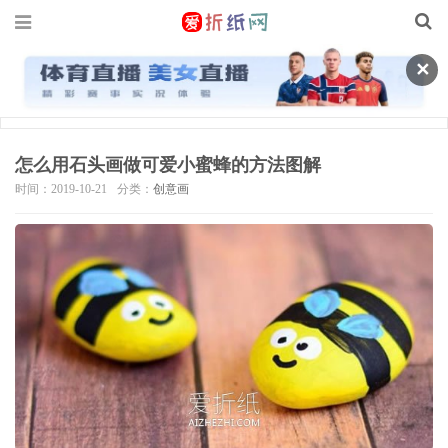
✕
怎么用石头画做可爱小蜜蜂的方法图解
时间：2019-10-21
分类：
创意画