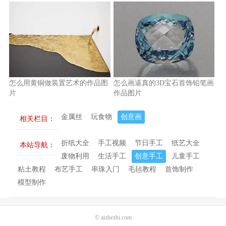
怎么用黄铜做装置艺术的作品图
怎么画逼真的3D宝石首饰铅笔画
片
作品图片
金属丝
玩食物
创意画
相关栏目：
折纸大全
手工视频
节日手工
纸艺大全
本站导航：
废物利用
生活手工
创意手工
儿童手工
粘土教程
布艺手工
串珠入门
毛毡教程
首饰制作
模型制作
©
aizhezhi.com