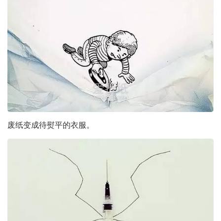
废纸变成待熨平的衣服。