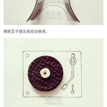
两把叉子搭出埃菲尔铁塔。