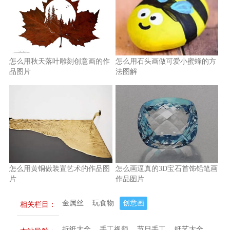
怎么用秋天落叶雕刻创意画的作
怎么用石头画做可爱小蜜蜂的方
品图片
法图解
怎么用黄铜做装置艺术的作品图
怎么画逼真的3D宝石首饰铅笔画
片
作品图片
金属丝
玩食物
创意画
相关栏目：
折纸大全
手工视频
节日手工
纸艺大全