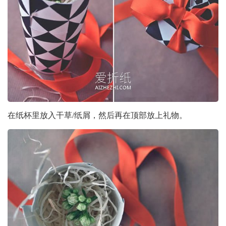
在纸杯里放入干草/纸屑，然后再在顶部放上礼物。