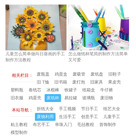
儿童怎么简单做向日葵画的手工
怎么做纸杯笔筒的制作方法简单
制作方法教程
又可爱
废瓶盖
鸡蛋盒
废吸管
废纸盘
旧鞋子
相关栏目：
旧 T恤
旧书籍
废灯泡
旧家具
果皮壳
塑料瓶
卷纸芯
冰棍棒
铁罐子
纸箱盒
牛仔裤
旧衣服
鸡蛋壳
废纸杯
易拉罐
玻璃瓶
废旧物
折纸大全
手工视频
节日手工
纸艺大全
本站导航：
废物利用
生活手工
创意手工
儿童手工
粘土教程
布艺手工
串珠入门
毛毡教程
首饰制作
模型制作