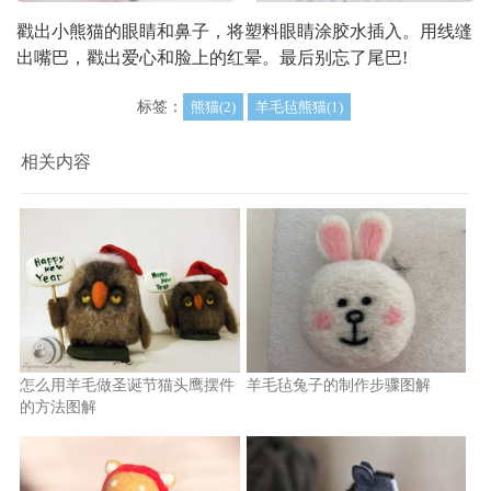
戳出小熊猫的眼睛和鼻子，将塑料眼睛涂胶水插入。用线缝
出嘴巴，戳出爱心和脸上的红晕。最后别忘了尾巴!
标签：
熊猫(2)
羊毛毡熊猫(1)
相关内容
怎么用羊毛做圣诞节猫头鹰摆件
羊毛毡兔子的制作步骤图解
的方法图解