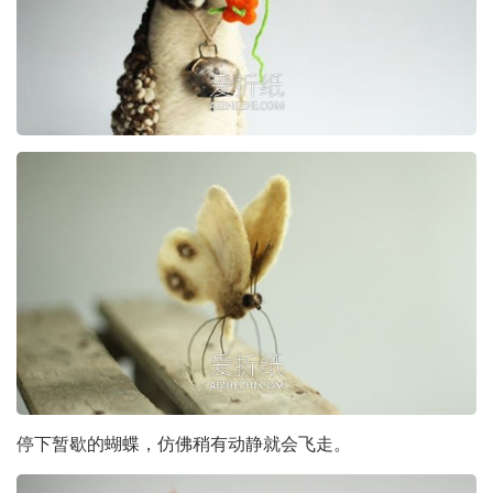
停下暂歇的蝴蝶，仿佛稍有动静就会飞走。