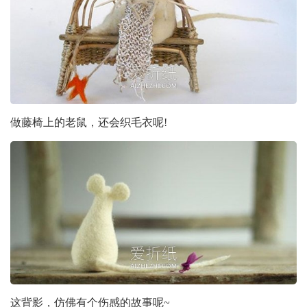
做藤椅上的老鼠，还会织毛衣呢!
这背影，仿佛有个伤感的故事呢~