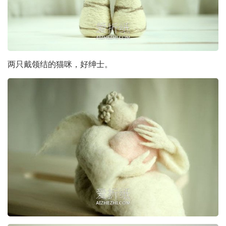
两只戴领结的猫咪，好绅士。