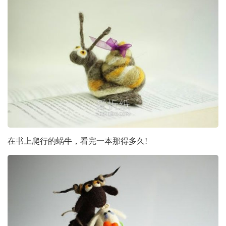
在书上爬行的蜗牛，看完一本那得多久!