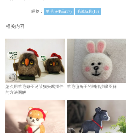
标签：
羊毛毡作品(17)
毛绒玩具(19)
相关内容
怎么用羊毛做圣诞节猫头鹰摆件
羊毛毡兔子的制作步骤图解
的方法图解