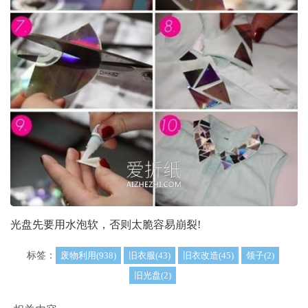
光盘先要用水泡软，否则太脆容易崩裂!
标签：
废物利用(938)
旧衣服(43)
旧衣改造(45)
领子(2)
旧光盘(2)