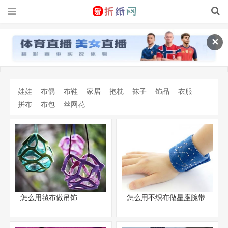
✕
娃娃
布偶
布鞋
家居
抱枕
袜子
饰品
衣服
拼布
布包
丝网花
怎么用毡布做吊饰
怎么用不织布做星座腕带