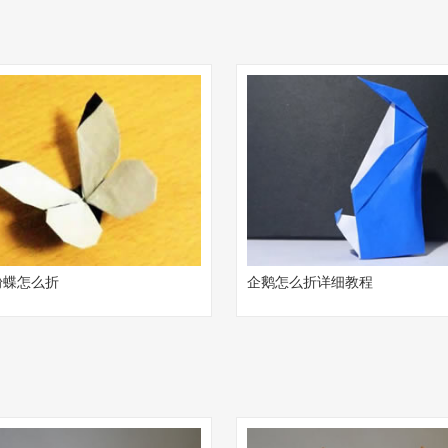
粉蝶怎么折
企鹅怎么折详细教程