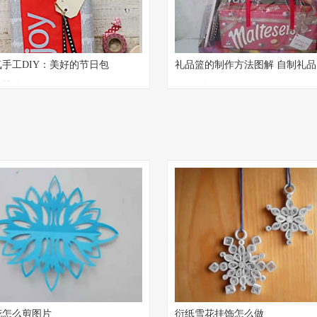
手工DIY：美好的节日包
礼品篮的制作方法图解 自制礼品
壁挂饰
篮DIY教程
花怎么剪图片
衍纸雪花挂饰怎么做