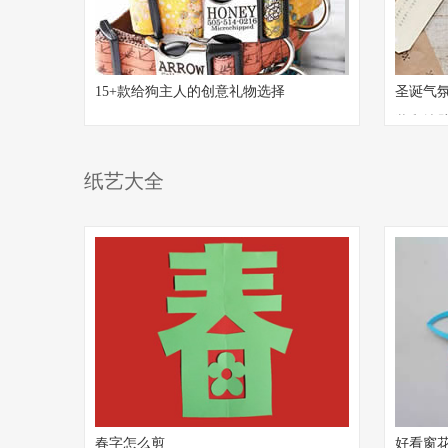
15+款给狗主人的创意礼物选择
圣诞气氛
装和墙
纸艺大全
春字怎么剪
好看窗