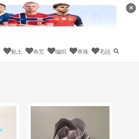
✕
童
粘土
布艺
编织
串珠
毛毡