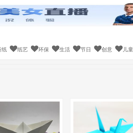
折纸
纸艺
环保
生活
节日
创意
儿