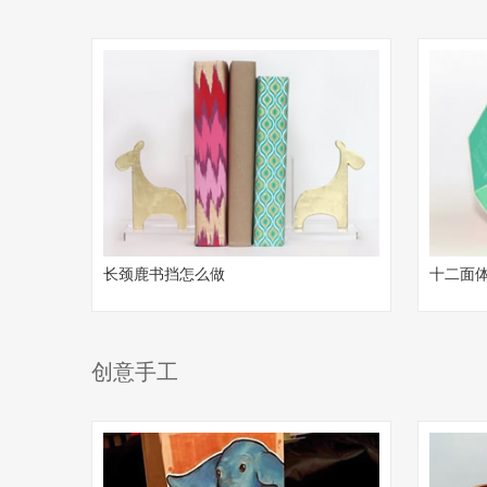
长颈鹿书挡怎么做
十二面
创意手工