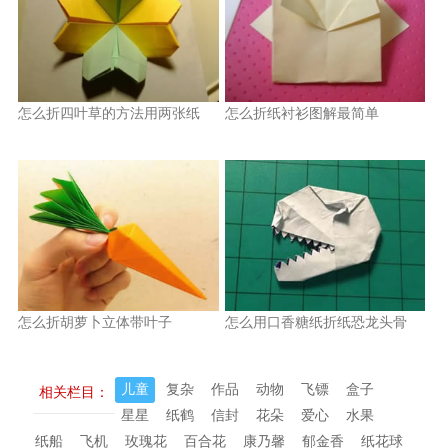
怎么折四叶草的方法用两张纸
怎么折纸衬衫图解最简单
怎么折胡萝卜立体带叶子
怎么用口香糖纸折纸恐龙头骨
儿童
复杂
作品
动物
飞镖
盒子
相关栏目：
星星
纸鹤
信封
花朵
爱心
水果
纸船
飞机
玫瑰花
百合花
康乃馨
郁金香
纸花球