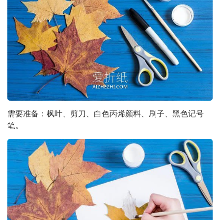
需要准备：枫叶、剪刀、白色丙烯颜料、刷子、黑色记号
笔。