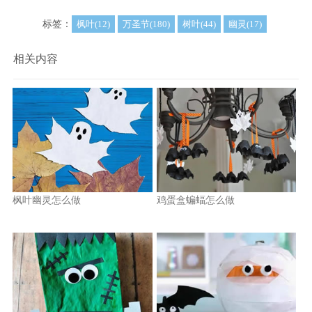
标签：
枫叶(12)
万圣节(180)
树叶(44)
幽灵(17)
相关内容
枫叶幽灵怎么做
鸡蛋盒蝙蝠怎么做