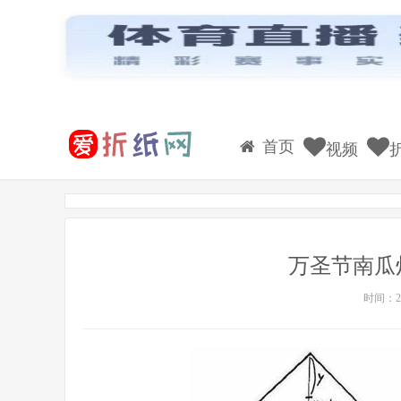
首页
视频
万圣节南瓜
时间：20