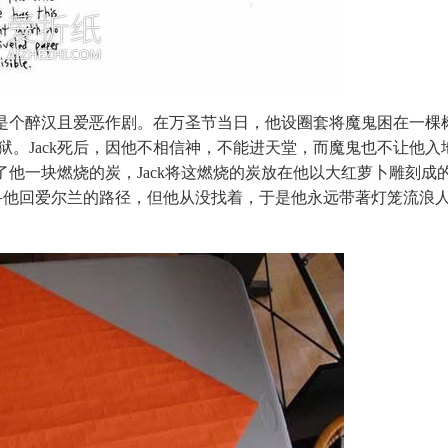
，是个醉汉且爱恶作剧。在万圣节当日，他设圈套将魔鬼困在一棵
。Jack死后，因他不相信神，不能进天堂，而魔鬼也不让他入
了他一块燃烧的炭，Jack将这燃烧的炭放在他以大红萝卜雕刻成
ck找寻他回爱尔兰的路径，但他从没找着，于是他永远带著灯笼流浪