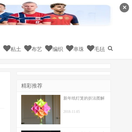
✕
童
粘土
布艺
编织
串珠
毛毡
精彩推荐
新年纸灯笼的折法图解
2018-11-05