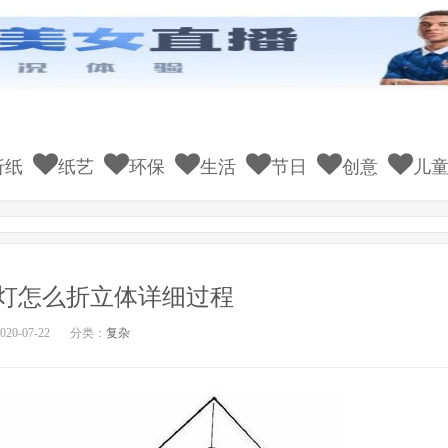
折纸
纸艺
环保
生活
节日
创意
儿
灯怎么折立体详细过程
20-07-22
分类：
复杂