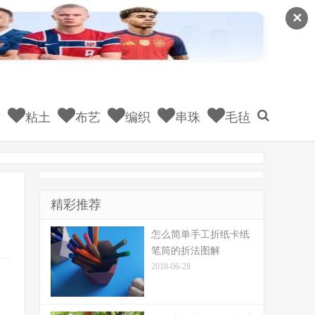
✕
童
粘土
布艺
编织
串珠
毛毡
精彩推荐
怎么简单手工折纸卡纸
笔筒的折法图解
2018-06-28