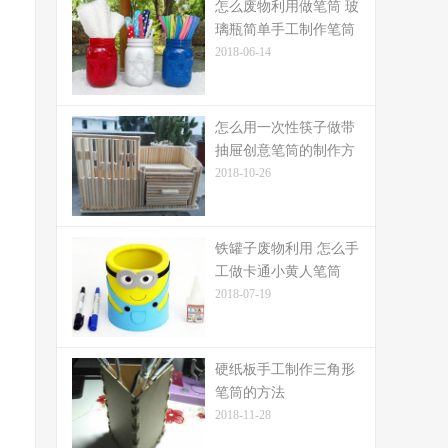
怎么废物利用做笔筒 玻
璃瓶简单手工制作笔筒
2018-06-14
怎么用一次性筷子做带
抽屉创意笔筒的制作方
法
2018-10-26
铁罐子废物利用 怎么手
工做卡通小黄人笔筒
2018-07-19
硬纸板手工制作三角形
笔筒的方法
2018-11-28