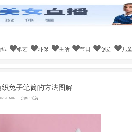
折纸
纸艺
环保
生活
节日
创意
儿
编织兔子笔筒的方法图解
20-03-06
分类：
笔筒