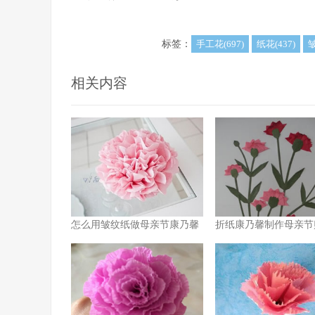
标签：
手工花(697)
纸花(437)
皱
相关内容
怎么用皱纹纸做母亲节康乃馨
折纸康乃馨制作母亲节
花的方法图解
方法