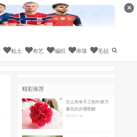
✕
童
粘土
布艺
编织
串珠
毛毡
精彩推荐
怎么简单手工制作康乃
馨花的步骤图解
2018-07-24