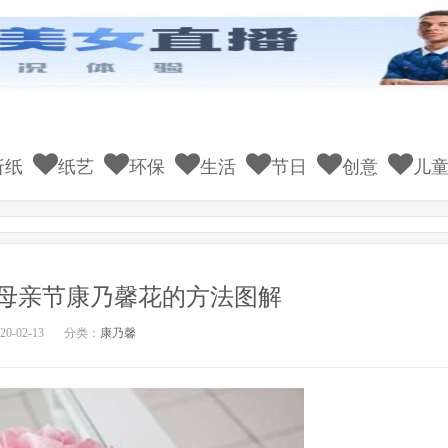
折纸
纸艺
环保
生活
节日
创意
儿
母亲节康乃馨花的方法图解
0-02-13
分类：
康乃馨