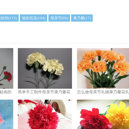
纹纸(115)
皱纹纸花(104)
母亲节(69)
康乃馨(17)
贴画的
简单手工制作母亲节康乃馨花
怎么做母亲节礼物康乃馨花
物的制作方法