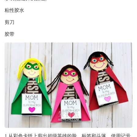
粘性胶水
剪刀
胶带
1.从彩色卡纸上剪出超级英雄的脸、标签和斗篷。使用记号