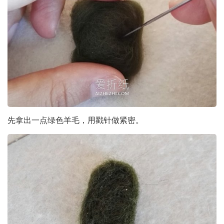
先拿出一点绿色羊毛，用戳针做紧密。