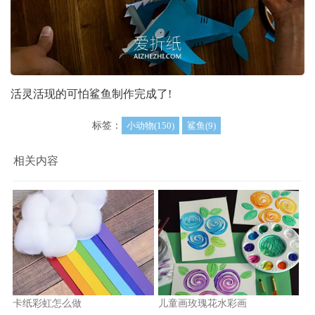
活灵活现的可怕鲨鱼制作完成了!
标签：
小动物(150)
鲨鱼(9)
相关内容
卡纸彩虹怎么做
儿童画玫瑰花水彩画