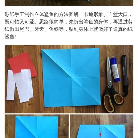
彩纸手工制作立体鲨鱼的方法图解，卡通形象、血盆大口，
既可怕又可爱。思路很简单，先折出鲨鱼的身体，再通过剪
纸做出尾巴、牙齿、鱼鳍等，贴到身体上就做好了逼真的纸
鲨鱼!