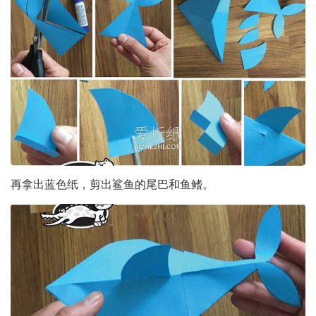
再拿出蓝色纸，剪出鲨鱼的尾巴和鱼鳍。