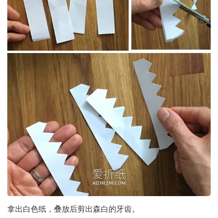
拿出白色纸，叠放后剪出森白的牙齿。