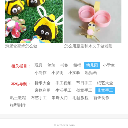
鸡蛋盒蜜蜂怎么做
怎么用瓶盖和木夹子做老鼠
玩具
笔筒
书签
相框
幼儿园
小学生
相关栏目：
小制作
小发明
小实验
粘贴画
折纸大全
手工视频
节日手工
纸艺大全
本站导航：
废物利用
生活手工
创意手工
儿童手工
粘土教程
布艺手工
串珠入门
毛毡教程
首饰制作
模型制作
©
aizhezhi.com