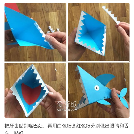
把牙齿贴到嘴巴处。再用白色纸盒红色纸分别做出眼睛和舌
头，贴好。