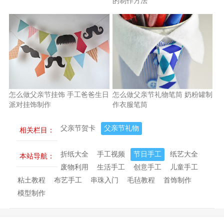
的制作方法
怎么做父亲节挂饰 手工爸爸生日
怎么做父亲节礼物笔筒 奶粉罐制
派对挂饰制作
作衣服笔筒
父亲节贺卡
父亲节礼物
相关栏目：
折纸大全
手工视频
节日手工
纸艺大全
本站导航：
废物利用
生活手工
创意手工
儿童手工
粘土教程
布艺手工
串珠入门
毛毡教程
首饰制作
模型制作