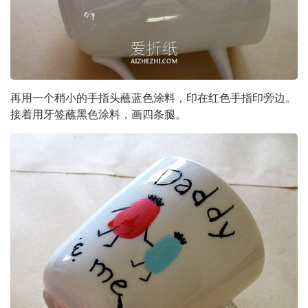
再用一个稍小的手指头蘸蓝色涂料，印在红色手指印旁边。
接着用牙签蘸黑色涂料，画四条腿。