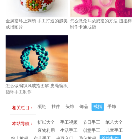
金属指环上刺绣 手工打造的超美
怎么做兔耳朵戒指的方法 扭扭棒
戒指图片
制作卡通戒指
怎么做编织风戒指图解 皮绳编织
指环手工制作
项链
挂件
头饰
饰品
戒指
手饰
相关栏目：
折纸大全
手工视频
节日手工
纸艺大全
本站导航：
废物利用
生活手工
创意手工
儿童手工
粘土教程
布艺手工
串珠入门
毛毡教程
首饰制作